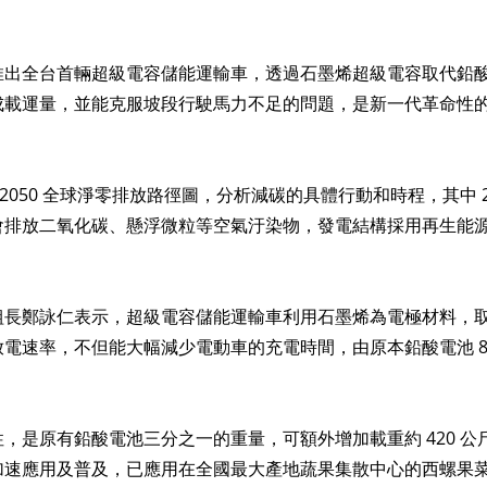
推出全台首輛超級電容儲能運輸車，透過石墨烯超級電容取代鉛
成載運量，並能克服坡段行駛馬力不足的問題，是新一代革命性
2050 全球淨零排放路徑圖，分析減碳的具體行動和時程，其中 20
會排放二氧化碳、懸浮微粒等空氣汙染物，發電結構採用再生能
組長鄭詠仁表示，超級電容儲能運輸車利用石墨烯為電極材料，
電速率，不但能大幅減少電動車的充電時間，由原本鉛酸電池 8 小
，是原有鉛酸電池三分之一的重量，可額外增加載重約 420 
加速應用及普及，已應用在全國最大產地蔬果集散中心的西螺果