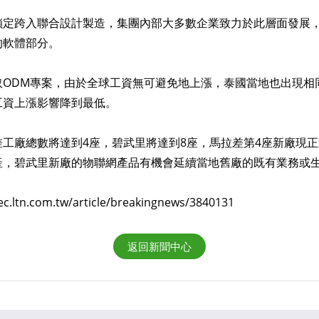
鎖定跨入聯合設計製造，集團內部大多數企業致力於此層面發展
的軟體部分。
取ODM專案，由於全球工資無可避免地上漲，泰國當地也出現相
工資上漲影響降到最低。
工廠總數將達到4座，碧武里將達到8座，馬拉差第4座新廠現
產，碧武里新廠的物聯網產品有機會延續當地舊廠的既有業務或
.com.tw/article/breakingnews/3840131
返回新聞中心